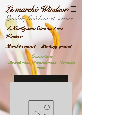
Le marché Windsor
Qualité, fraîcheur et service
A Neuilly-sur-Seine au 5 rue
Windsor
Marché couvert Parking gratuit
Ouverture
Mercredi matin
Vendredi matin
Dimanche
matin