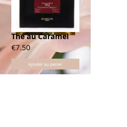
Thé au Caramel
Prix
€7.50
Ajouter au panier
Connectez vous avec nous
5 rue Windsor 92200 Neuilly-sur-Seine
Mercredi matin