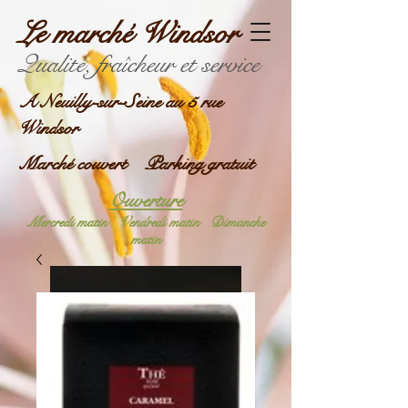
Le marché Windsor
Qualité, fraîcheur et service
A Neuilly-sur-Seine au 5 rue
Windsor
Marché couvert Parking gratuit
Ouverture
Mercredi matin
Vendredi matin
Dimanche
matin