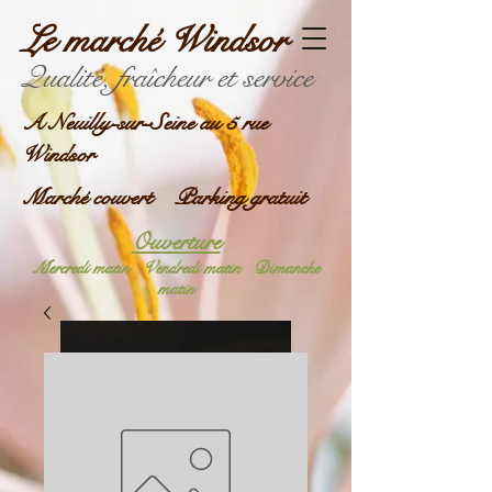
Le marché Windsor
Qualité, fraîcheur et service
A Neuilly-sur-Seine au 5 rue
Windsor
Marché couvert Parking gratuit
Ouverture
Mercredi matin
Vendredi matin
Dimanche
matin