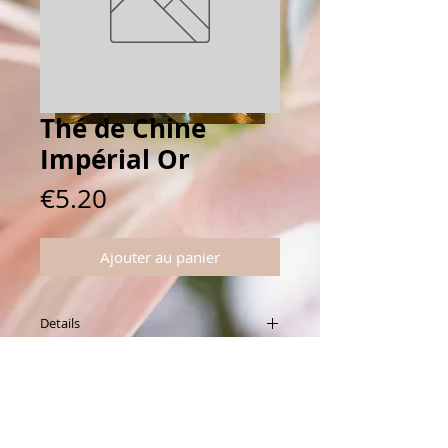
Thé de Chine
Impérial Or
Prix
€5.20
Ajouter au panier
Details
Légèrement fumé et agrémenté de
fleurs de jasmin et de pointes blanches
Connectez vous avec nous