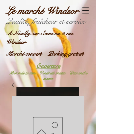
Le marché Windsor
Qualité, fraîcheur et service
A Neuilly-sur-Seine au 5 rue
Windsor
Marché couvert Parking gratuit
Ouverture
Mercredi matin
Vendredi matin
Dimanche
matin