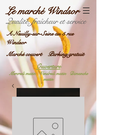
Le marché Windsor
Qualité, fraîcheur et service
A Neuilly-sur-Seine au 5 rue
Windsor
Marché couvert Parking gratuit
Ouverture
Mercredi matin
Vendredi matin
Dimanche
matin