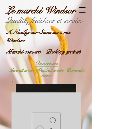
Le marché Windsor
Qualité, fraîcheur et service
A Neuilly-sur-Seine au 5 rue
Windsor
Marché couvert Parking gratuit
Ouverture
Mercredi matin
Vendredi matin
Dimanche
matin