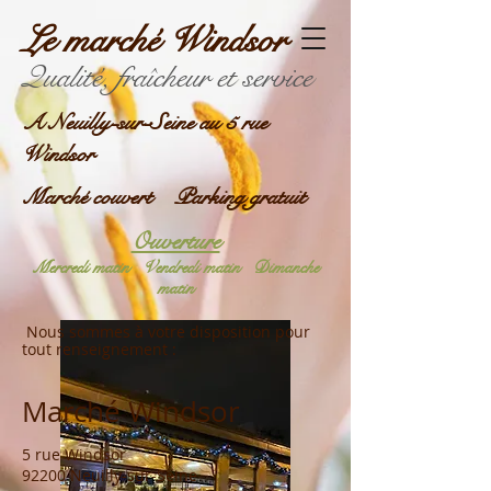
Le marché Windsor
Qualité, fraîcheur et service
A Neuilly-sur-Seine au 5 rue
Windsor
Marché couvert Parking gratuit
Ouverture
Mercredi matin
Vendredi matin
Dimanche
matin
Nous sommes à votre disposition pour
tout renseignement
:
Marché Windsor
5 rue Windsor
92200 Neuilly-sur-Seine