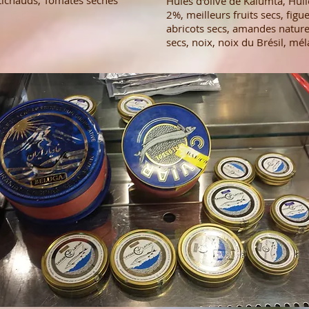
artichauds, Tomates sèches
Hules d'olive de Kalumta, Huil
2%, meilleurs fruits secs, fig
abricots secs, amandes nature,
secs, noix, noix du Brésil, méla