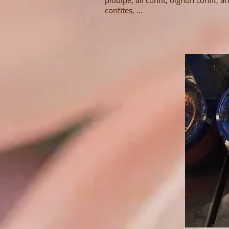
pioulpe, ail confit, oignon confit, 
confites, ...