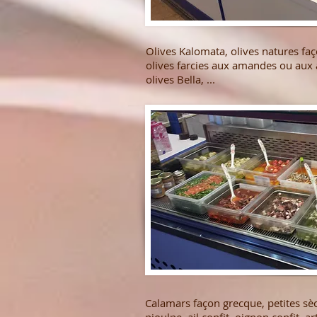
Olives Kalomata, olives natures fa
olives farcies aux amandes ou aux a
olives Bella, ...
Calamars façon grecque, petites sèc