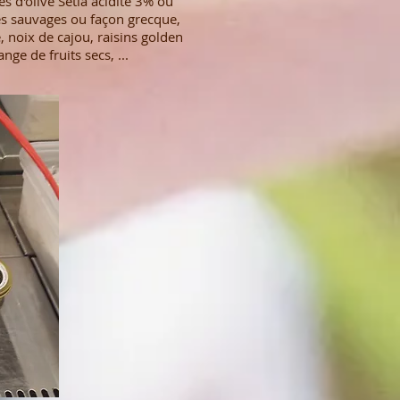
es d'olive Setia acidité 3% ou
ues sauvages ou façon grecque,
 noix de cajou, raisins golden
nge de fruits secs, ...