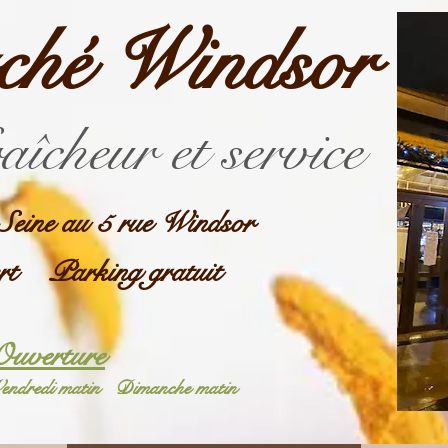
ché Windsor
raîcheur et service
Seine au 5 rue Windsor
rt Parking gratuit
Ouverture
endredi matin
Dimanche matin