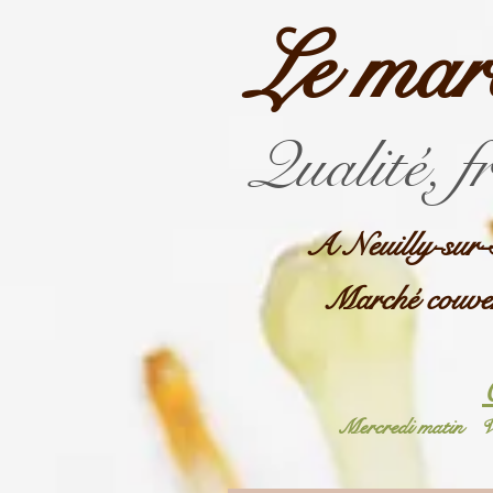
Le mar
Qualité, f
A Neuilly-sur-
Marché couve
Mercredi matin
V