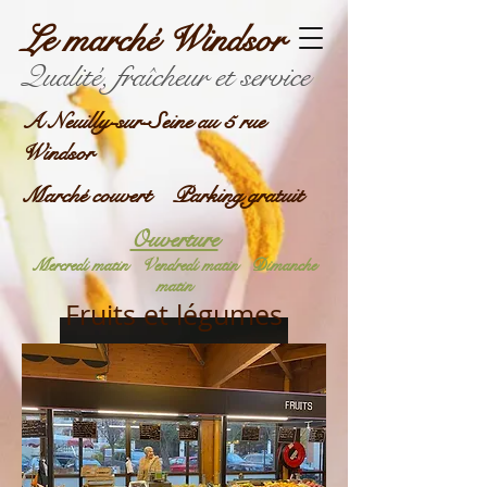
Le marché Windsor
Qualité, fraîcheur et service
A Neuilly-sur-Seine au 5 rue
Windsor
Marché couvert Parking gratuit
Ouverture
Mercredi matin
Vendredi matin
Dimanche
matin
Fruits et légumes