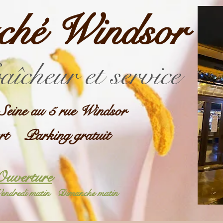
ché Windsor
raîcheur et service
Seine au 5 rue Windsor
rt Parking gratuit
Ouverture
endredi matin
Dimanche matin