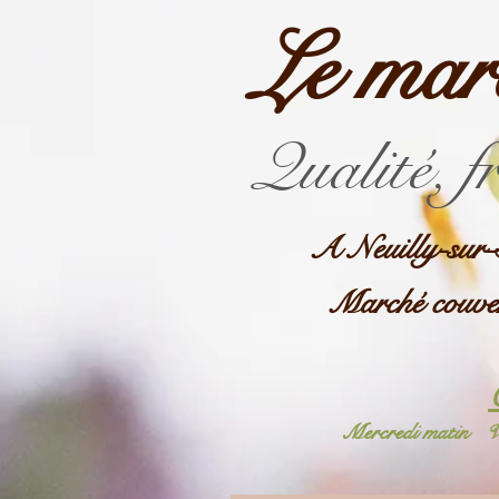
Le mar
Qualité, f
A Neuilly-sur-
Marché couve
Mercredi matin
V