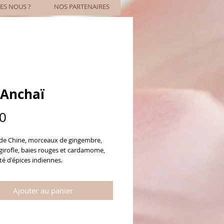
S NOUS ?
NOS PARTENAIRES
 Anchaï
Prix
0
 de Chine, morceaux de gingembre, 
girofle, baies rouges et cardamome, 
é d'épices indiennes.
Ajouter au panier