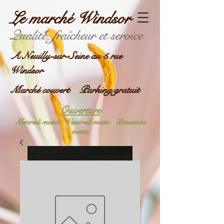
Le marché Windsor
Qualité, fraîcheur et service
A Neuilly-sur-Seine au 5 rue
Windsor
Marché couvert Parking gratuit
Ouverture
Mercredi matin
Vendredi matin
Dimanche
matin